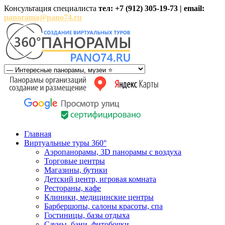
Консультация специалиста
тел: +7 (912) 305-19-73 | email:
panorama@pano74.ru
Главная
Виртуальные туры 360°
Аэропанорамы, 3D панорамы с воздуха
Торговые центры
Магазины, бутики
Детский центр, игровая комната
Рестораны, кафе
Клиники, медицинские центры
Барбершопы, салоны красоты, спа
Гостиницы, базы отдыха
Сауны, бани, фитобочки