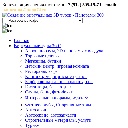
Консультация специалиста
тел: +7 (912) 305-19-73 | email:
panorama@pano74.ru
Главная
Виртуальные туры 360°
Аэропанорамы, 3D панорамы с воздуха
Торговые центры
Магазины, бутики
Детский центр, игровая комната
Рестораны, кафе
Клиники, медицинские центры
Барбершопы, салоны красоты, спа
Гостиницы, базы отдыха
Сауны, бани, фитобочки
Интересные панорамы, музеи ⭐
Фитнес-клубы, Спортивные залы
Автосалоны
Автосервис, автозапчасти
Строительные материалы, услуги
Туризм