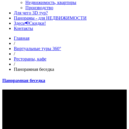
Недвижимость, квартиры
Производство
Для чего 3D тур?
Панорамы - для НЕДВИЖИМОСТИ
Здесь📢Скидки!
Контакты
Главная
/
Виртуальные туры 360°
/
Рестораны, кафе
/
Панорамная беседка
Панорамная беседка